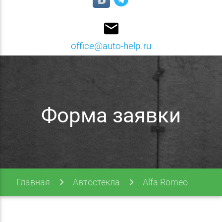
email
office@auto-help.ru
Форма заявки
Главная
Автостекла
Alfa Romeo
159
159 05-12
Форма заявки