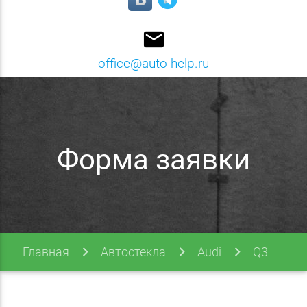
email
office@auto-help.ru
Форма заявки
Главная
Автостекла
Audi
Q3
Q3 18-
Форма заявки