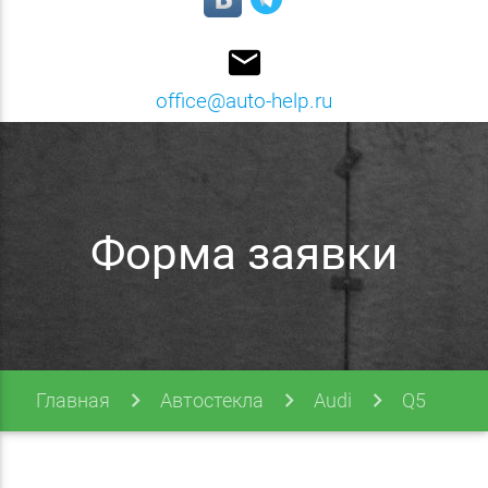
email
office@auto-help.ru
Форма заявки
Главная
Автостекла
Audi
Q5
Q5 08-17
Форма заявки