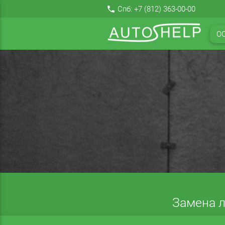
local_phone
Спб:
+7 (812) 363-00-00
О
Замена л