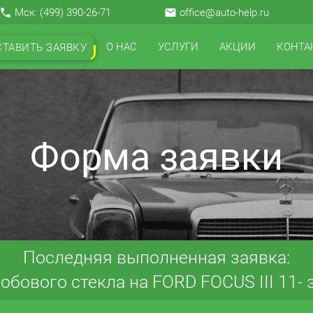
local_phone
Мск:
(499) 390-26-71
email
office@auto-help.ru
О НАС
УСЛУГИ
АКЦИИ
КОНТА
СТАВИТЬ ЗАЯВКУ
Форма заявки
Последняя выполненная заявка:
обового стекла на FORD FOCUS III 11- з