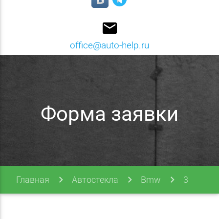
email
office@auto-help.ru
Форма заявки
Главная
Автостекла
Bmw
3
Series
E46 98-05
Форма заявки