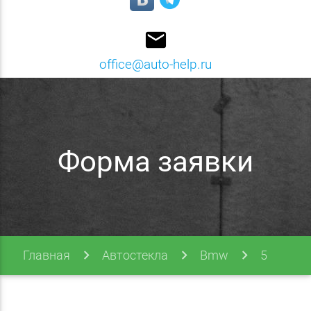
email
office@auto-help.ru
Форма заявки
Главная
Автостекла
Bmw
5
Series
E39 95-03
Форма заявки