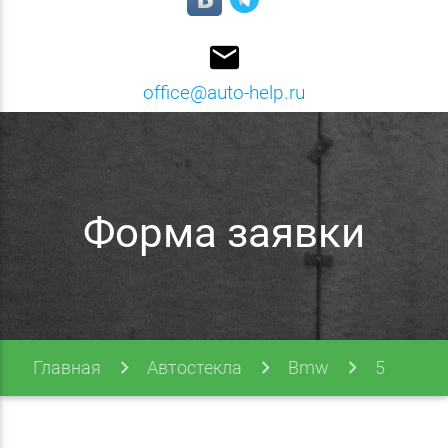
email
office@auto-help.ru
Форма заявки
Главная
Автостекла
Bmw
5
Series
E39 95-03
Форма заявки