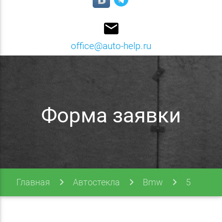
email
office@auto-help.ru
Форма заявки
Главная
Автостекла
Bmw
5
Series
E39 95-03
Форма заявки