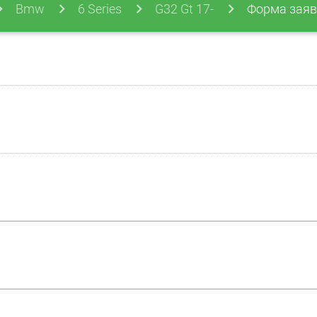
Bmw
6 Series
G32 Gt 17-
Форма заяв