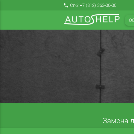
local_phone
Спб:
+7 (812) 363-00-00
О
Замена л