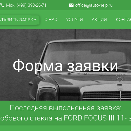
local_phone
Мск:
(499) 390-26-71
email
office@auto-help.ru
О НАС
УСЛУГИ
АКЦИИ
КОНТА
СТАВИТЬ ЗАЯВКУ
Форма заявки
Последняя выполненная заявка:
обового стекла на FORD FOCUS III 11- з