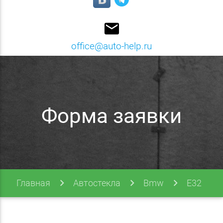
email
office@auto-help.ru
Форма заявки
Главная
Автостекла
Bmw
E32
E32 86-94 (7 Series)
Форма заявки