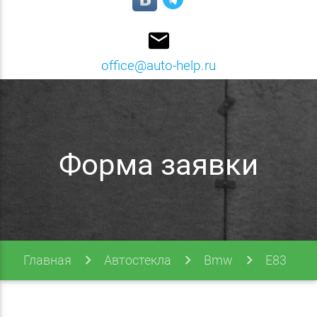
email
office@auto-help.ru
Форма заявки
Главная
Автостекла
Bmw
E83
E83 03-10 (x3)
Форма заявки