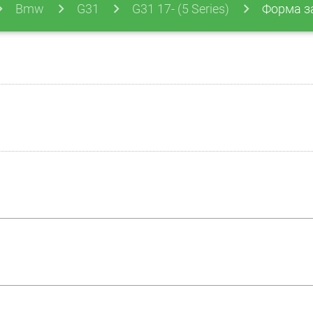
Bmw
G31
G31 17- (5 Series)
Форма з