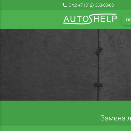
local_phone
Спб:
+7 (812) 363-00-00
О
Замена л