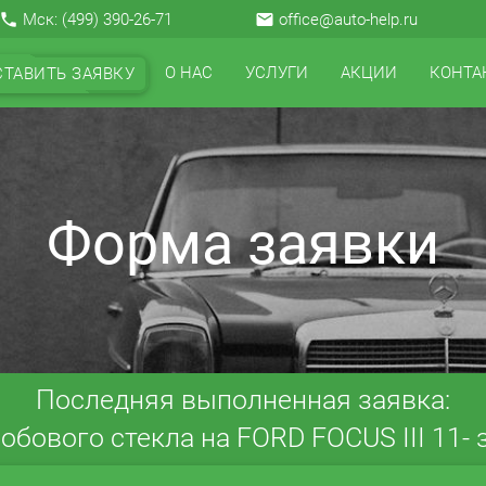
local_phone
Мск:
(499) 390-26-71
email
office@auto-help.ru
О НАС
УСЛУГИ
АКЦИИ
КОНТА
СТАВИТЬ ЗАЯВКУ
Форма заявки
Последняя выполненная заявка:
обового стекла на FORD FOCUS III 11- з