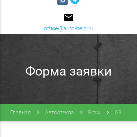
email
office@auto-help.ru
Форма заявки
Главная
Автостекла
Bmw
G31
G31 17- (5 Series)
Форма заявки