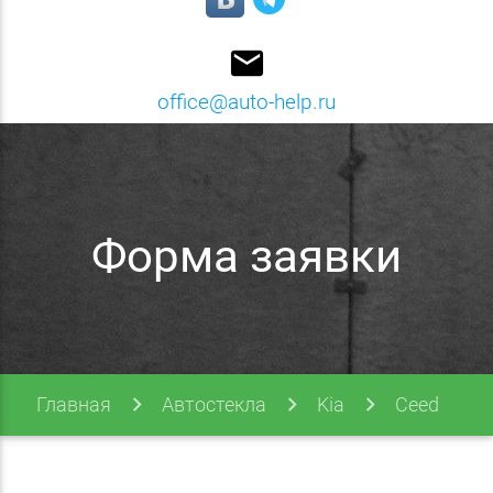
email
office@auto-help.ru
Форма заявки
Главная
Автостекла
Kia
Ceed
Ceed 06-12 3d
Форма заявки