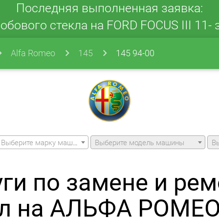
Последняя выполненная заявка:
обового стекла на FORD FOCUS III 11- з
Alfa Romeo
145
145 94-00
Выберите марку машины
Выберите модель машины
В
уги по замене и рем
л на АЛЬФА РОМЕО