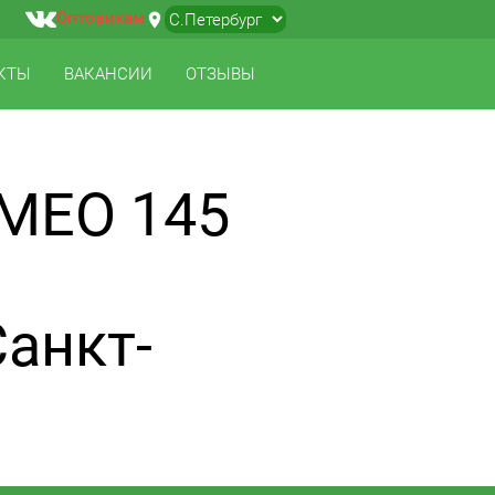
Оптовикам
location_on
▼
КТЫ
ВАКАНСИИ
ОТЗЫВЫ
МЕО 145
Санкт-