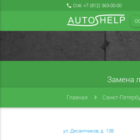
local_phone
Спб:
+7 (812) 363-00-00
О
Замена л
Главная
Санкт-Петерб
ул. Десантников, д. 13В