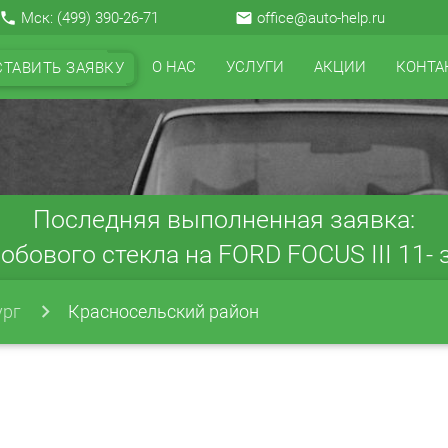
local_phone
Мск:
(499) 390-26-71
email
office@auto-help.ru
О НАС
УСЛУГИ
АКЦИИ
КОНТА
СТАВИТЬ ЗАЯВКУ
Последняя выполненная заявка:
обового стекла на FORD FOCUS III 11- з
ург
Красносельский район