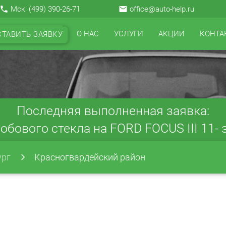
local_phone
Мск:
(499) 390-26-71
email
office@auto-help.ru
О НАС
УСЛУГИ
АКЦИИ
КОНТА
СТАВИТЬ ЗАЯВКУ
Последняя выполненная заявка:
обового стекла на FORD FOCUS III 11- з
ург
Красногвардейский район