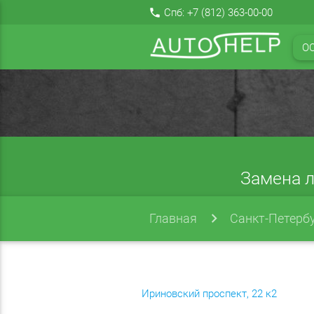
local_phone
Спб:
+7 (812) 363-00-00
О
Замена л
Главная
Санкт-Петерб
Ириновский проспект, 22 к2