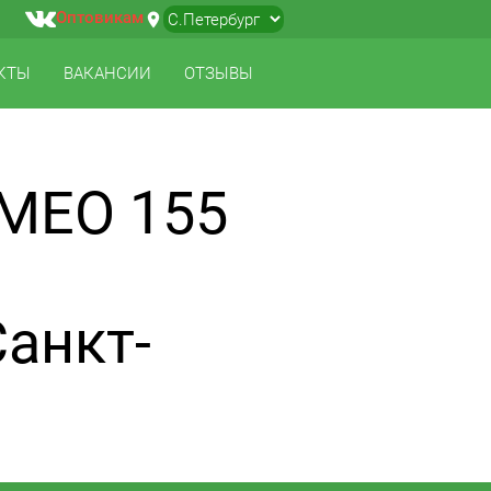
Оптовикам
location_on
▼
КТЫ
ВАКАНСИИ
ОТЗЫВЫ
МЕО 155
Санкт-