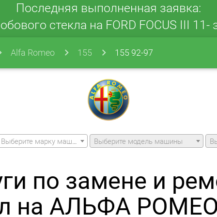
Последняя выполненная заявка:
обового стекла на FORD FOCUS III 11- з
Alfa Romeo
155
155 92-97
Выберите марку машины
Выберите модель машины
В
уги по замене и рем
л на АЛЬФА РОМЕО