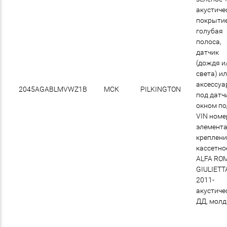
акустиче
покрытие
голубая
полоса,
датчик
(дождя и
света) и
аксессу
2045AGABLMVWZ1B
МСК
PILKINGTON
под датчи
окном по
VIN номер
элемент
креплени
кассетно
ALFA RO
GIULIETT
2011-
акустиче
ДД, молд