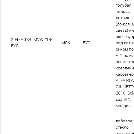
голубая
полоса,
датчик
(дождя и
света) и
аксессу
2045AGSBLMVWZ1B-
МСК
FYG
под датчи
FYG
окном по
VIN номер
элемент
креплени
кассетно
ALFA RO
GIULIETT
2010- Sol
ДД, VIN,
молдинг
лобовое
стекло
зеленое 