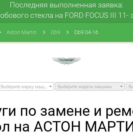
Последняя выполненная заявка:
обового стекла на FORD FOCUS III 11- з
Aston Martin
Db9
Db9 04-16
Выберите марку машины
Выберите модель машины
В
уги по замене и рем
ол на АСТОН МАРТИ