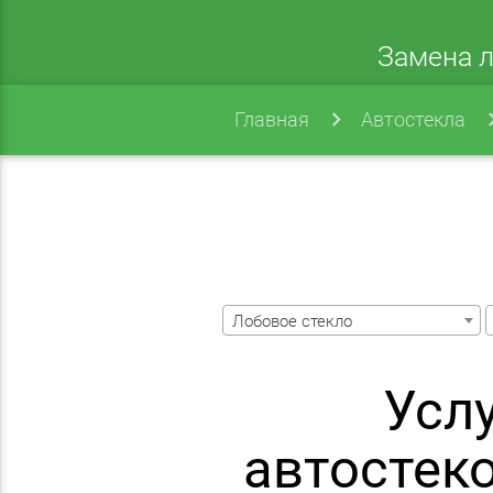
Замена л
Главная
Автостекла
Лобовое стекло
Усл
автостек