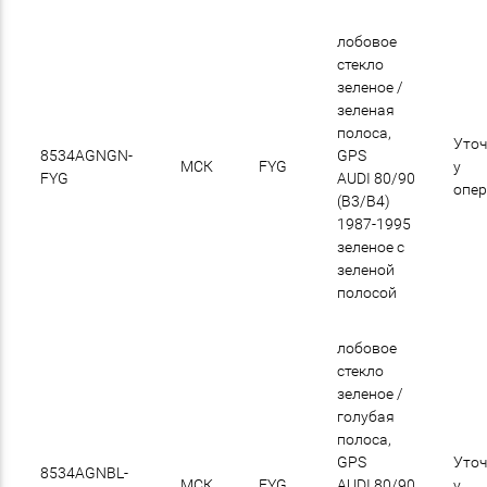
лобовое
стекло
зеленое /
зеленая
полоса,
Уточ
8534AGNGN-
GPS
МСК
FYG
у
FYG
AUDI 80/90
опе
(B3/B4)
1987-1995
зеленое с
зеленой
полосой
лобовое
стекло
зеленое /
голубая
полоса,
GPS
Уточ
8534AGNBL-
МСК
FYG
AUDI 80/90
у