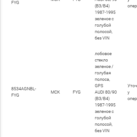
FYG
(B3/B4)
опе
1987-1995
зеленое с
голубой
полосой,
без VIN
лобовое
стекло
зеленое /
голубая
полоса,
GPS
Уточ
8534AGNBL-
МСК
FYG
AUDI 80/90
у
FYG
(B3/B4)
опе
1987-1995
зеленое с
голубой
полосой,
без VIN