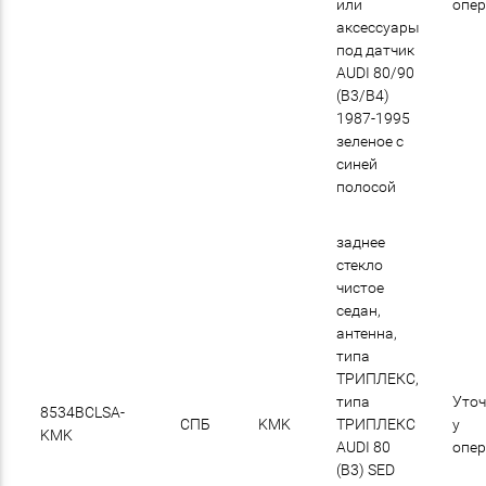
или
опе
аксессуары
под датчик
AUDI 80/90
(B3/B4)
1987-1995
зеленое с
синей
полосой
заднее
стекло
чистое
седан,
антенна,
типа
ТРИПЛЕКС,
типа
Уточ
8534BCLSA-
СПБ
KMK
ТРИПЛЕКС
у
KMK
AUDI 80
опе
(B3) SED