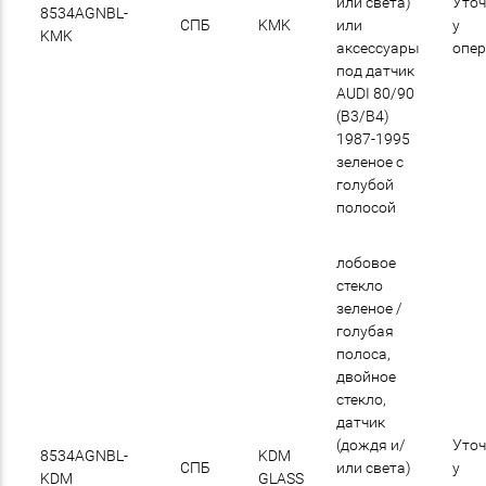
или света)
Уточ
8534AGNBL-
СПБ
KMK
или
у
KMK
аксессуары
опе
под датчик
AUDI 80/90
(B3/B4)
1987-1995
зеленое с
голубой
полосой
лобовое
стекло
зеленое /
голубая
полоса,
двойное
стекло,
датчик
(дождя и/
Уточ
8534AGNBL-
KDM
СПБ
или света)
у
KDM
GLASS