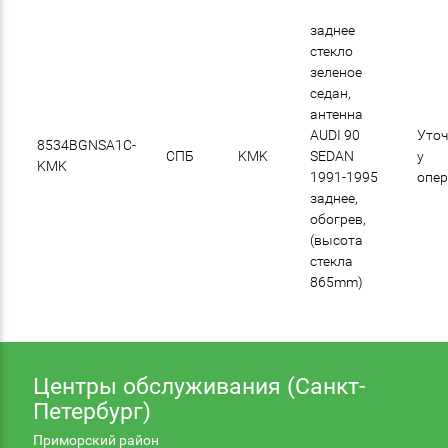
заднее
стекло
зеленое
седан,
антенна
AUDI 90
Уточ
8534BGNSA1C-
СПБ
KMK
SEDAN
у
KMK
1991-1995
опе
заднее,
обогрев,
(высота
стекла
865mm)
Центры обслуживания (Санкт-
Петербург)
Приморский район