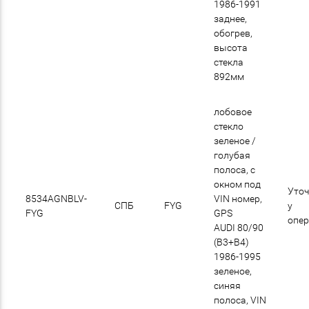
1986-1991
заднее,
обогрев,
высота
стекла
892мм
лобовое
стекло
зеленое /
голубая
полоса, с
окном под
Уточ
8534AGNBLV-
VIN номер,
СПБ
FYG
у
FYG
GPS
опе
AUDI 80/90
(B3+B4)
1986-1995
зеленое,
синяя
полоса, VIN