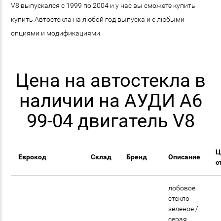
V8 выпускался с 1999 по 2004 и у нас вы сможете купить
купить Автостекла на любой год выпуска и с любыми
опциями и модификациями.
Цена на автостекла в
наличии на АУДИ A6
99-04 двигатель V8
Ц
Еврокод
Склад
Бренд
Описание
с
лобовое
стекло
зеленое /
cерая