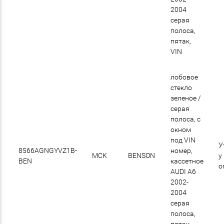
2004
серая
полоса,
пятак,
VIN
лобовое
стекло
зеленое /
cерая
полоса, с
окном
под VIN
У
8566AGNGYVZ1B-
номер,
МСК
BENSON
у
BEN
кассетное
о
AUDI A6
2002-
2004
серая
полоса,
пятак,