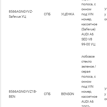
полоса, с
окном
У
8566AGNGYVZ-
СПБ
УЦЕНКА
под VIN
у
Safevue УЦ
номер,
о
кассетное
(Safevue)
AUDI A6
SED V8
99-00 УЦ
лобовое
стекло
зеленое /
cерая
полоса, с
окном
под VIN
У
8566AGNGYVZ1B-
номер,
СПБ
BENSON
у
BEN
кассетное
о
AUDI A6
2002-