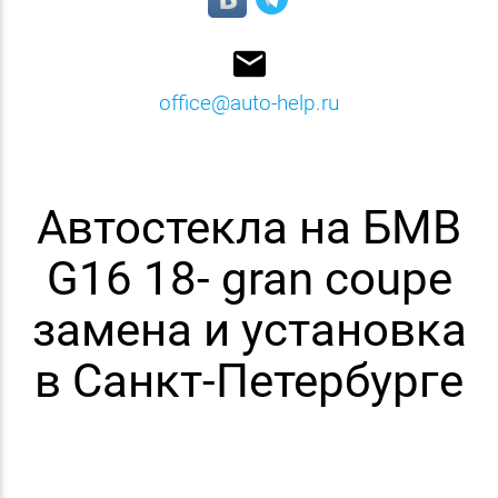
email
office@auto-help.ru
Автостекла на БМВ
G16 18- gran coupe
замена и установка
в Санкт-Петербурге