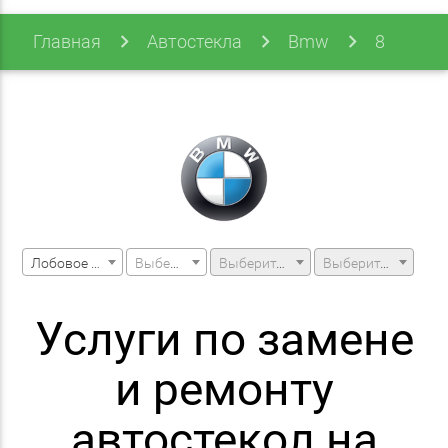
Главная
Автостекла
Bmw
8
Series
G16 18- Gran Coupe
Лобовое стекло
Выберите марку машины
Выберите модель машины
Выберите модификацию
Услуги по замене
и ремонту
автостекол на