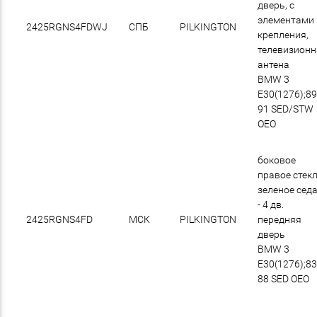
дверь, с
элементами
2425RGNS4FDWJ
СПБ
PILKINGTON
крепления,
телевизион
антена
BMW 3
E30(1276);89
91 SED/STW
OEO
боковое
правое стек
зеленое сед
- 4 дв.
2425RGNS4FD
МСК
PILKINGTON
передняя
дверь
BMW 3
E30(1276);83
88 SED OEO