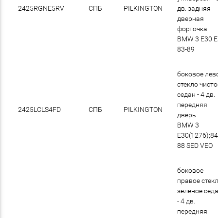
2425RGNE5RV
СПБ
PILKINGTON
дв. задняя
дверная
форточка
BMW 3 E30 
83-89
боковое лев
стекло чисто
седан - 4 дв.
передняя
2425LCLS4FD
СПБ
PILKINGTON
дверь
BMW 3
E30(1276);84
88 SED VEO
боковое
правое стек
зеленое сед
- 4 дв.
передняя