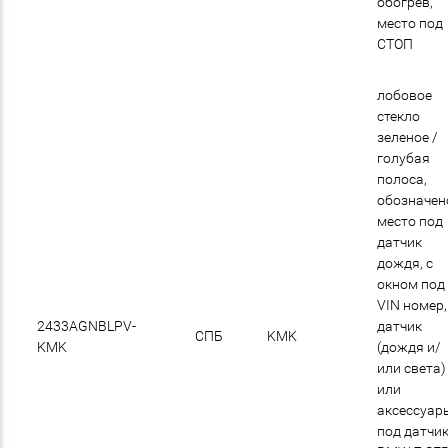
обогрев,
место под
СТОП
лобовое
стекло
зеленое /
голубая
полоса,
обозначен
место под
датчик
дождя, с
окном под
VIN номер,
2433AGNBLPV-
датчик
СПБ
KMK
KMK
(дождя и/
или света)
или
аксессуар
под датчи