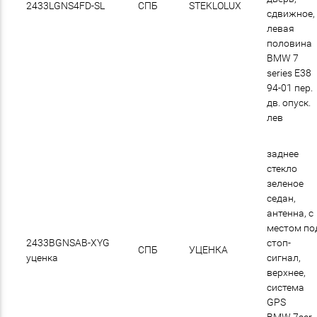
2433LGNS4FD-SL
СПБ
STEKLOLUX
сдвижное,
левая
половина
BMW 7
series E38
94-01 пер.
дв. опуск.
лев
заднее
стекло
зеленое
седан,
антенна, с
местом по
2433BGNSAB-ХYG
стоп-
СПБ
УЦЕНКА
уценка
сигнал,
верхнее,
система
GPS
BMW 7ser