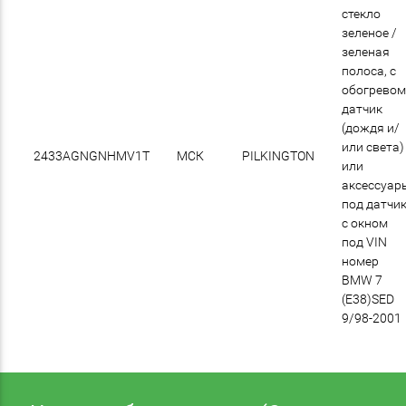
стекло
зеленое /
зеленая
полоса, с
обогревом
датчик
(дождя и/
или света)
2433AGNGNHMV1T
МСК
PILKINGTON
или
аксессуар
под датчик
с окном
под VIN
номер
BMW 7
(E38)SED
9/98-2001