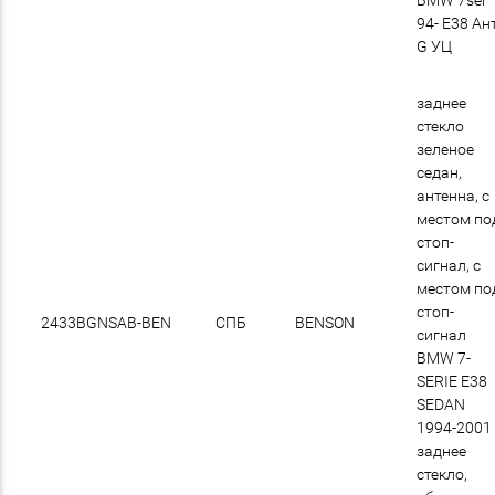
94- E38 Ан
G УЦ
заднее
стекло
зеленое
седан,
антенна, с
местом по
стоп-
сигнал, с
местом по
стоп-
2433BGNSAB-BEN
СПБ
BENSON
сигнал
BMW 7-
SERIE E38
SEDAN
1994-2001
заднее
стекло,