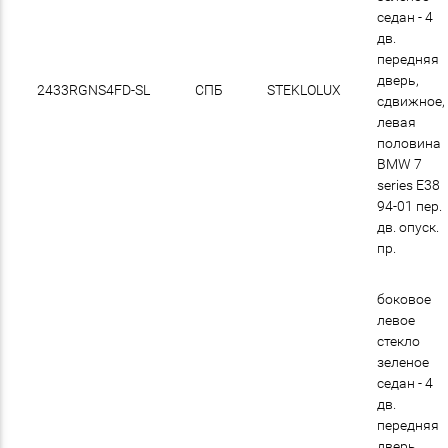
седан - 4
дв.
передняя
дверь,
2433RGNS4FD-SL
СПБ
STEKLOLUX
сдвижное,
левая
половина
BMW 7
series E38
94-01 пер.
дв. опуск.
пр.
боковое
левое
стекло
зеленое
седан - 4
дв.
передняя
дверь,