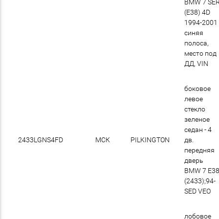
BMW 7 SE
(E38) 4D
1994-2001
синяя
полоса,
место под
ДД, VIN
боковое
левое
стекло
зеленое
седан - 4
2433LGNS4FD
МСК
PILKINGTON
дв.
передняя
дверь
BMW 7 E3
(2433);94-
SED VEO
лобовое