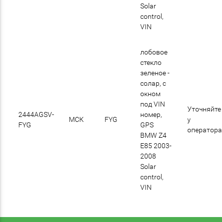
Solar
control,
VIN
лобовое
стекло
зеленое -
солар, с
окном
под VIN
Уточняйте
2444AGSV-
номер,
МСК
FYG
у
FYG
GPS
оператор
BMW Z4
E85 2003-
2008
Solar
control,
VIN