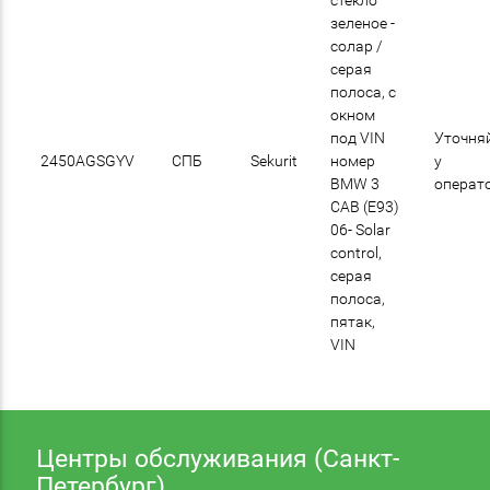
зеленое -
солар /
cерая
полоса, с
окном
под VIN
Уточня
2450AGSGYV
СПБ
Sekurit
номер
у
BMW 3
операт
CAB (E93)
06- Solar
control,
серая
полоса,
пятак,
VIN
Центры обслуживания (Санкт-
Петербург)