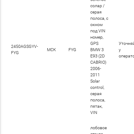
солар /
cерая
полоса, с
окном
под VIN
номер,
GPS
Уточня
2450AGSGYV-
МСК
FYG
BMW 3
у
FYG
E93 (2D
операт
CABRIO)
2006-
2011
Solar
control,
серая
полоса,
пятак,
VIN
лобовое
стекло