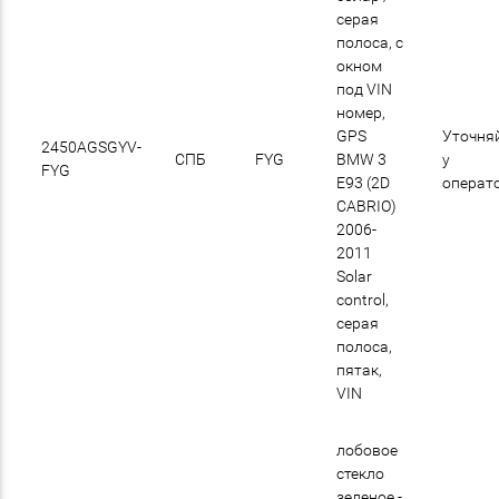
cерая
полоса, с
окном
под VIN
номер,
GPS
Уточня
2450AGSGYV-
СПБ
FYG
BMW 3
у
FYG
E93 (2D
операт
CABRIO)
2006-
2011
Solar
control,
серая
полоса,
пятак,
VIN
лобовое
стекло
зеленое -