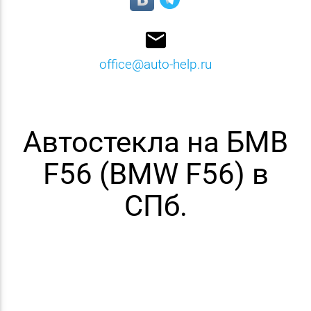
email
office@auto-help.ru
Автостекла на БМВ
F56 (BMW F56) в
СПб.