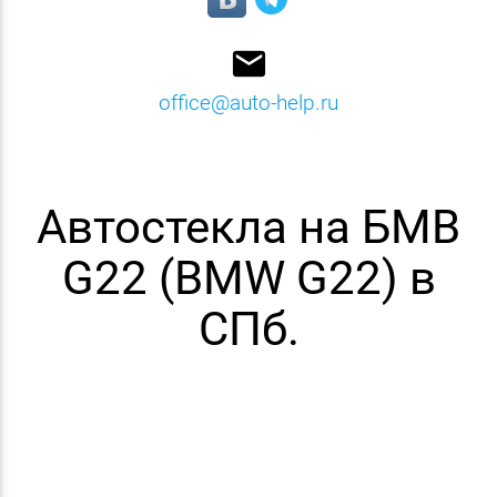
email
office@auto-help.ru
Автостекла на БМВ
G22 (BMW G22) в
СПб.