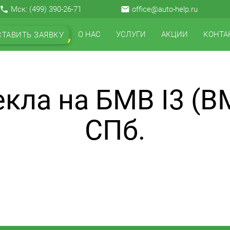
local_phone
Мск:
(499) 390-26-71
email
office@auto-help.ru
О НАС
УСЛУГИ
АКЦИИ
КОНТА
СТАВИТЬ ЗАЯВКУ
кла на БМВ I3 (B
СПб.