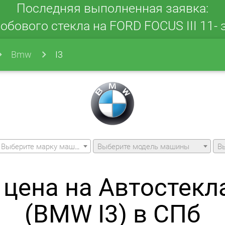
Последняя выполненная заявка:
обового стекла на FORD FOCUS III 11- з
Bmw
I3
Выберите марку машины
Выберите модель машины
В
цена на Автостекл
(BMW I3) в СПб