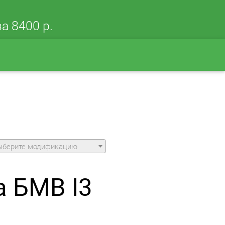
а 8400 р.
ыберите модификацию
а БМВ I3