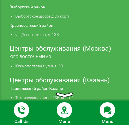
Выборгский район
Выборгское шоссе д 35 корп 1
Красносельский район
ул. Десантников, д. 13В
Центры обслуживания (Москва)
ЮГО-ВОСТОЧНЫЙ АО
Южнопортовая улица, 13
Центры обслуживания (Казань)
Приволжский район Казани
Техническая улица, 23Е, корп. 1
Продолжая использовать наш сайт, вы даете
Подтверждаю
согласие на обработку файлов cookie,
© 2026 Autohelp. Все права защищены. Информация,
которые обеспечивают правильную работу сайта.
Подробнее
Call Us
Menu
Menu