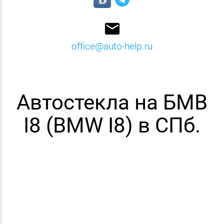
email
office@auto-help.ru
Автостекла на БМВ
I8 (BMW I8) в СПб.