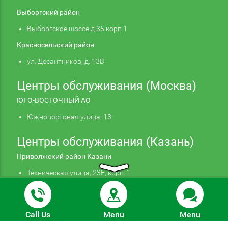
Выборгский район
Выборгское шоссе д 35 корп 1
Красносельский район
ул. Десантников, д. 13В
Центры обслуживания (Москва)
ЮГО-ВОСТОЧНЫЙ АО
Южнопортовая улица, 13
Центры обслуживания (Казань)
Приволжский район Казани
Техническая улица, 23Е, корп. 1
Продолжая использовать наш сайт, вы даете
Подтверждаю
согласие на обработку файлов cookie,
© 2026 Autohelp. Все права защищены. Информация,
которые обеспечивают правильную работу сайта.
Подробнее
Call Us
Menu
Menu