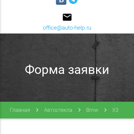
email
office@auto-help.ru
Форма заявки
Главная
Автостекла
Bmw
X3
X3 10-17 (f25)
Форма заявки