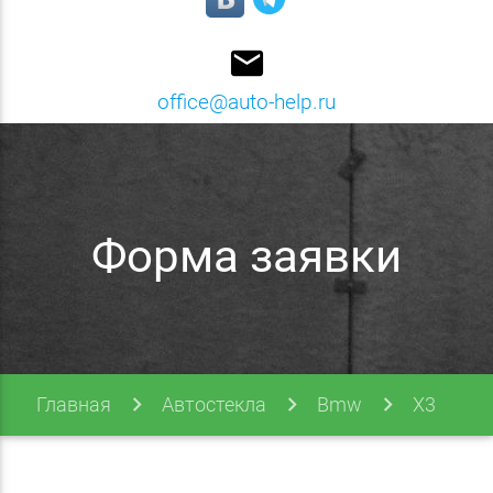
email
office@auto-help.ru
Форма заявки
Главная
Автостекла
Bmw
X3
X3 10-17 (f25)
Форма заявки