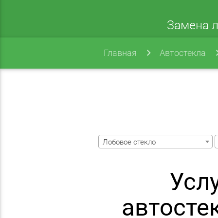
Замена л
Главная
Автостекла
Лобовое стекло
Усл
автосте