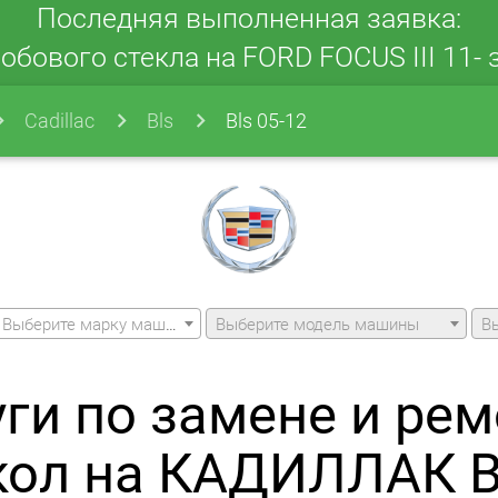
Последняя выполненная заявка:
обового стекла на FORD FOCUS III 11- з
Cadillac
Bls
Bls 05-12
Выберите марку машины
Выберите модель машины
В
уги по замене и рем
кол на КАДИЛЛАК B