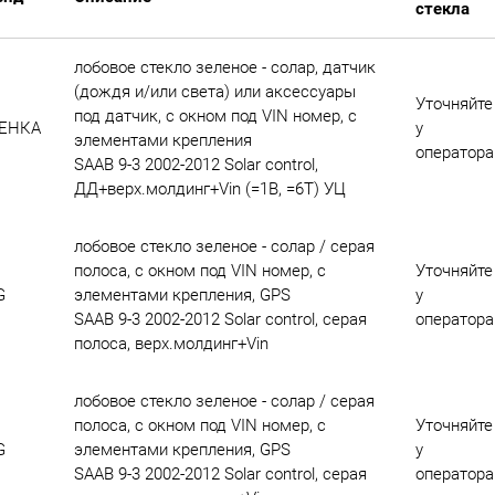
стекла
лобовое стекло зеленое - солар, датчик
(дождя и/или света) или аксессуары
Уточняйте
под датчик, с окном под VIN номер, с
ЕНКА
у
элементами крепления
оператора
SAAB 9-3 2002-2012 Solar control,
ДД+верх.молдинг+Vin (=1B, =6T) УЦ
лобовое стекло зеленое - солар / cерая
полоса, с окном под VIN номер, с
Уточняйте
G
элементами крепления, GPS
у
SAAB 9-3 2002-2012 Solar control, серая
оператора
полоса, верх.молдинг+Vin
лобовое стекло зеленое - солар / cерая
полоса, с окном под VIN номер, с
Уточняйте
G
элементами крепления, GPS
у
SAAB 9-3 2002-2012 Solar control, серая
оператора