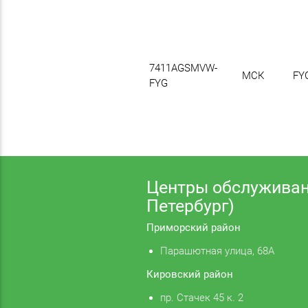
7411AGSMVW-
МСК
FY
FYG
Центры обслуживан
Петербург)
Приморский район
Парашютная улица, 68А
Кировский район
пр. Стачек 45 к. 2