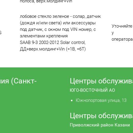
полоса, верх.молдинг+Vin
лобовое стекло зеленое - солар, датчик
(дождя и/или света) или аксессуары
Уточняйте
под датчик, с окном под VIN номер, с
G
у
элементами крепления
оператора
SAAB 9-3 2002-2012 Solar control,
ДД+верх.молдинг+Vin (=1B, =6T)
ия (Санкт-
Центры обслужив
ЮГО-ВОСТОЧНЫЙ АО
Южнопортовая улица, 13
Центры обслужив
Приволжский район Казани