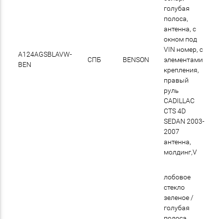
голубая
полоса,
антенна, с
окном под
VIN номер, с
A124AGSBLAVW-
СПБ
BENSON
элементами
BEN
крепления,
правый
руль
CADILLAC
CTS 4D
SEDAN 2003-
2007
антенна,
молдинг,V
лобовое
стекло
зеленое /
голубая
полоса,