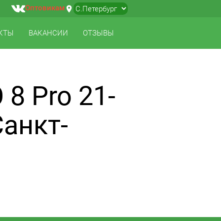
Оптовикам
location_on
▼
КТЫ
ВАКАНСИИ
ОТЗЫВЫ
8 Pro 21-
Санкт-