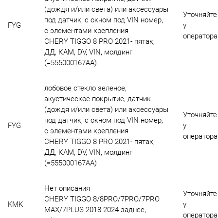
(дождя и/или света) или аксессуары
Уточняйте
под датчик, с окном под VIN номер,
FYG
у
с элементами крепления
оператора
CHERY TIGGO 8 PRO 2021- пятак,
ДД, КАМ, DV, VIN, молдинг
(=555000167AA)
лобовое стекло зеленое,
акустическое покрытие, датчик
(дождя и/или света) или аксессуары
Уточняйте
под датчик, с окном под VIN номер,
FYG
у
с элементами крепления
оператора
CHERY TIGGO 8 PRO 2021- пятак,
ДД, КАМ, DV, VIN, молдинг
(=555000167AA)
Нет описания
Уточняйте
CHERY TIGGO 8/8PRO/7PRO/7PRO
KMK
у
MAX/7PLUS 2018-2024 заднее,
оператора