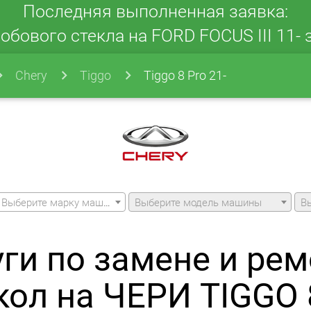
Последняя выполненная заявка:
обового стекла на FORD FOCUS III 11- з
Chery
Tiggo
Tiggo 8 Pro 21-
Выберите марку машины
Выберите модель машины
В
уги по замене и рем
кол на ЧЕРИ TIGGO 8