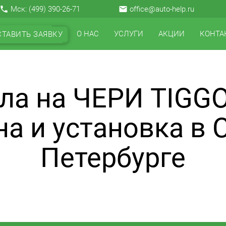
local_phone
Мск:
(499) 390-26-71
email
office@auto-help.ru
О НАС
УСЛУГИ
АКЦИИ
КОНТА
СТАВИТЬ ЗАЯВКУ
ла на ЧЕРИ TIGGO 
а и установка в 
Петербурге