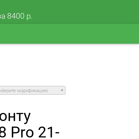
а 8400 р.
ыберите модификацию
онту
 Pro 21-