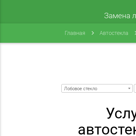
Замена л
Главная
Автостекла
Лобовое стекло
Усл
автосте