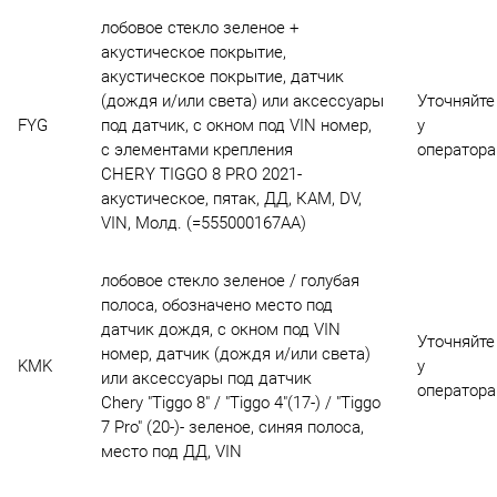
лобовое стекло зеленое +
акустическое покрытие,
акустическое покрытие, датчик
(дождя и/или света) или аксессуары
Уточняйте
FYG
под датчик, с окном под VIN номер,
у
с элементами крепления
оператора
CHERY TIGGO 8 PRO 2021-
акустическое, пятак, ДД, КАМ, DV,
VIN, Молд. (=555000167AA)
лобовое стекло зеленое / голубая
полоса, обозначено место под
датчик дождя, с окном под VIN
Уточняйте
номер, датчик (дождя и/или света)
KMK
у
или аксессуары под датчик
оператора
Chery "Tiggo 8" / "Tiggo 4"(17-) / "Tiggo
7 Pro" (20-)- зеленое, синяя полоса,
место под ДД, VIN