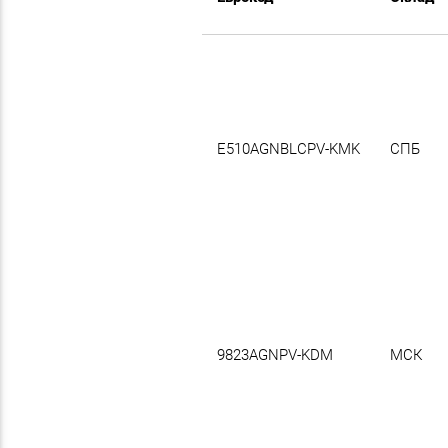
E510AGNBLCPV-KMK
СПБ
9823AGNPV-KDM
МСК