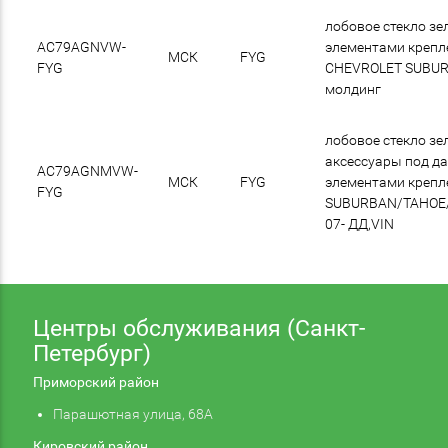
лобовое стекло зел
AC79AGNVW-
элементами крепл
МСК
FYG
FYG
CHEVROLET SUBURB
молдинг
лобовое стекло зе
аксессуары под дат
AC79AGNMVW-
МСК
FYG
элементами крепл
FYG
SUBURBAN/TAHOE
07- ДД,VIN
Центры обслуживания (Санкт-
Петербург)
Приморский район
Парашютная улица, 68А
Кировский район