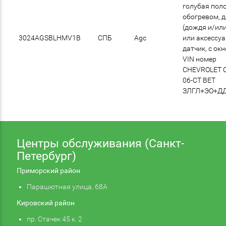
голубая поло
обогревом, 
(дождя и/или
3024AGSBLHMV1B
СПБ
Agc
или аксессу
датчик, с ок
VIN номер
CHEVROLET 
06-СТ ВЕТ
ЗЛГЛ+ЭО+Д
Центры обслуживания (Санкт-
Петербург)
Приморский район
Парашютная улица, 68А
Кировский район
пр. Стачек 45 к. 2