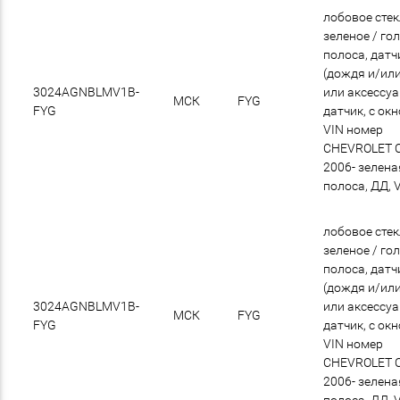
лобовое сте
зеленое / го
полоса, датч
(дождя и/или
3024AGNBLMV1B-
или аксессу
МСК
FYG
FYG
датчик, с ок
VIN номер
CHEVROLET 
2006- зелена
полоса, ДД, 
лобовое сте
зеленое / го
полоса, датч
(дождя и/или
3024AGNBLMV1B-
или аксессу
МСК
FYG
FYG
датчик, с ок
VIN номер
CHEVROLET 
2006- зелена
полоса, ДД, 