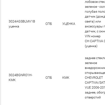
лобовое сте
зеленое - со
голубая поло
датчик (дож
3024AGSBLMV1B
света) или
СПБ
УЦЕНКА
уценка
аксессуары 
датчик, с ок
VIN номер
CH CAPTIVA 
(уценка)
заднее стекл
зеленое
внедорожни
открывающе
3024BGNRO1H-
СПБ
KMK
CHEVROLET
KMK
CAPTIVA/SA
VUE 2006-20
заднее, обогр
отверстий