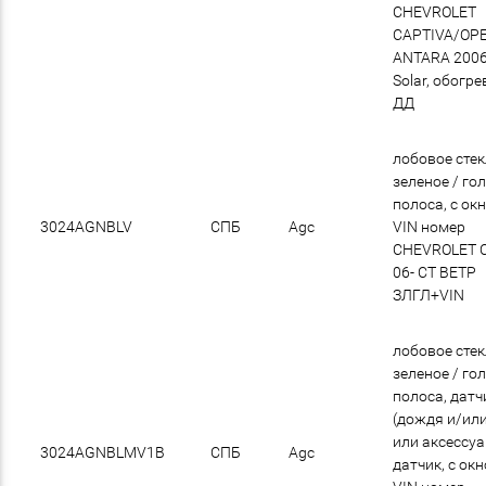
CHEVROLET
CAPTIVA/OP
ANTARA 2006
Solar, обогре
ДД
лобовое сте
зеленое / го
полоса, с ок
3024AGNBLV
СПБ
Agc
VIN номер
CHEVROLET 
06- СТ ВЕТР
ЗЛГЛ+VIN
лобовое сте
зеленое / го
полоса, датч
(дождя и/или
или аксессу
3024AGNBLMV1B
СПБ
Agc
датчик, с ок