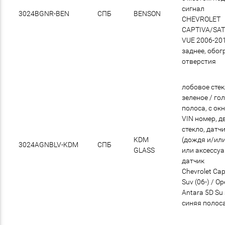
сигнал
3024BGNR-BEN
СПБ
BENSON
CHEVROLET
CAPTIVA/SA
VUE 2006-20
заднее, обог
отверстия
лобовое сте
зеленое / го
полоса, с ок
VIN номер, д
стекло, датч
KDM
(дождя и/или
3024AGNBLV-KDM
СПБ
GLASS
или аксессу
датчик
Chevrolet Cap
Suv (06-) / Op
Antara 5D Su
синяя полос