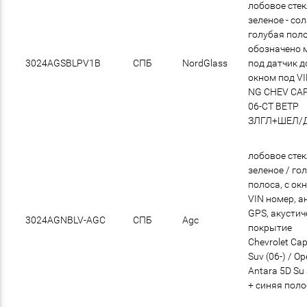
лобовое сте
зеленое - со
голубая поло
обозначено 
3024AGSBLPV1B
СПБ
NordGlass
под датчик д
окном под V
NG CHEV CA
06-СТ ВЕТР
ЗЛГЛ+ШЕЛ/
лобовое сте
зеленое / го
полоса, с ок
VIN номер, а
GPS, акустич
3024AGNBLV-AGC
СПБ
Agc
покрытие
Chevrolet Cap
Suv (06-) / Op
Antara 5D Su
+ синяя пол