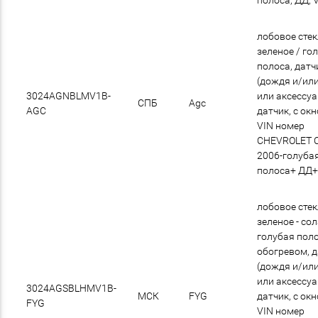
лобовое сте
зеленое / го
полоса, датч
(дождя и/или
3024AGNBLMV1B-
или аксессу
СПБ
Agc
AGC
датчик, с ок
VIN номер
CHEVROLET 
2006-голуба
полоса+ ДД
лобовое сте
зеленое - со
голубая поло
обогревом, 
(дождя и/или
или аксессу
3024AGSBLHMV1B-
МСК
FYG
датчик, с ок
FYG
VIN номер