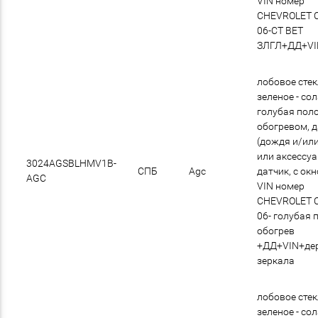
VIN номер
CHEVROLET 
06-СТ ВЕТ
ЗЛГЛ+ДД+VI
лобовое сте
зеленое - со
голубая поло
обогревом, 
(дождя и/или
или аксессу
3024AGSBLHMV1B-
СПБ
Agc
датчик, с ок
AGC
VIN номер
CHEVROLET 
06- голубая 
обогрев
+ДД+VIN+де
зеркала
лобовое сте
зеленое - со