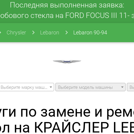
Последняя выполненная заявка:
обового стекла на FORD FOCUS III 11- з
Chrysler
Lebaron
Lebaron 90-94
Выберите марку машины
Выберите модель машины
В
уги по замене и рем
ол на КРАЙСЛЕР LE