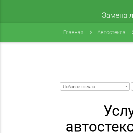
Замена л
Главная
Автостекла
Лобовое стекло
Усл
автостек