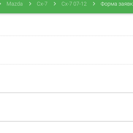
Mazda
Cx-7
Cx-7 07-12
Форма заявк