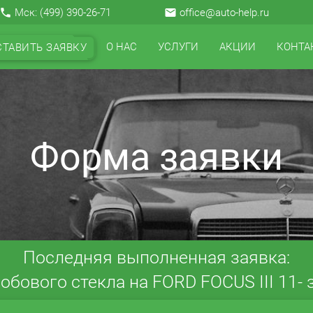
local_phone
Мск:
(499) 390-26-71
email
office@auto-help.ru
О НАС
УСЛУГИ
АКЦИИ
КОНТА
СТАВИТЬ ЗАЯВКУ
Форма заявки
Последняя выполненная заявка:
обового стекла на FORD FOCUS III 11- з