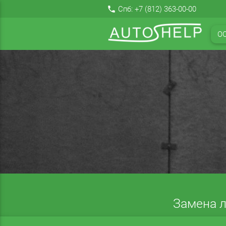
local_phone
Спб:
+7 (812) 363-00-00
О
Замена л