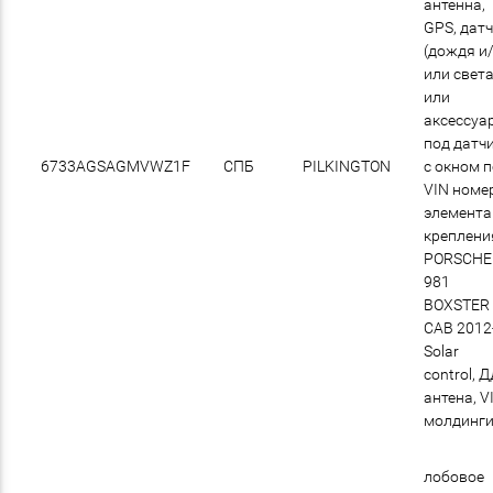
антенна,
GPS, дат
(дождя и
или света
или
аксессуа
под датчи
6733AGSAGMVWZ1F
СПБ
PILKINGTON
с окном 
VIN номер
элемент
креплени
PORSCHE
981
BOXSTER
CAB 2012
Solar
control, Д
антена, V
молдинг
лобовое