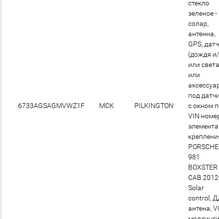
стекло
зеленое -
солар,
антенна,
GPS, дат
(дождя и
или света
или
аксессуа
под датчи
6733AGSAGMVWZ1F
МСК
PILKINGTON
с окном 
VIN номер
элемент
креплени
PORSCHE
981
BOXSTER
CAB 2012
Solar
control, Д
антена, V
молдинг