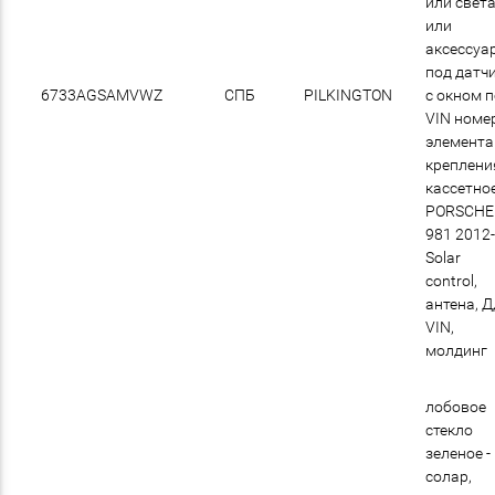
или света
или
аксессуа
под датчи
6733AGSAMVWZ
СПБ
PILKINGTON
с окном 
VIN номер
элемент
креплени
кассетно
PORSCHE
981 2012
Solar
control,
антена, Д
VIN,
молдинг
лобовое
стекло
зеленое -
солар,