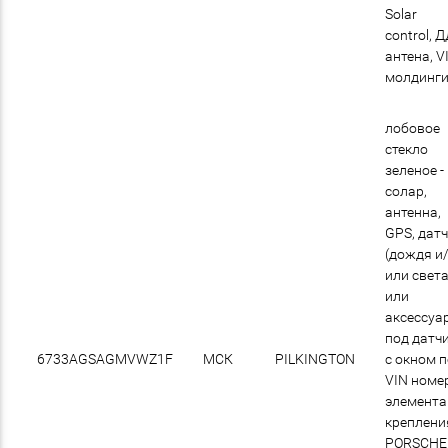
Solar
control, Д
антена, V
молдинг
лобовое
стекло
зеленое -
солар,
антенна,
GPS, дат
(дождя и
или света
или
аксессуа
под датчи
6733AGSAGMVWZ1F
МСК
PILKINGTON
с окном 
VIN номер
элемент
креплени
PORSCHE