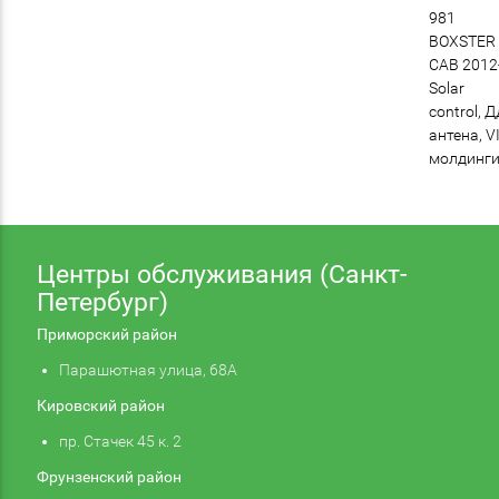
981
BOXSTER
CAB 2012
Solar
control, Д
антена, V
молдинг
Центры обслуживания (Санкт-
Петербург)
Приморский район
Парашютная улица, 68А
Кировский район
пр. Стачек 45 к. 2
Фрунзенский район