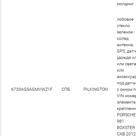
молдинг
лобовое
стекло
зеленое -
солар,
антенна,
GPS, дат
(дождя и
или света
или
аксессуа
под датчи
6733AGSAGMVWZ1F
СПБ
PILKINGTON
с окном 
VIN номер
элемент
креплени
PORSCHE
981
BOXSTER
CAB 2012