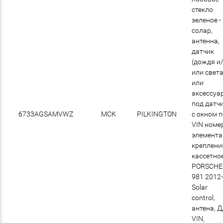
стекло
зеленое -
солар,
антенна,
датчик
(дождя и
или света
или
аксессуа
под датчи
6733AGSAMVWZ
МСК
PILKINGTON
с окном 
VIN номер
элемент
креплени
кассетно
PORSCHE
981 2012
Solar
control,
антена, Д
VIN,