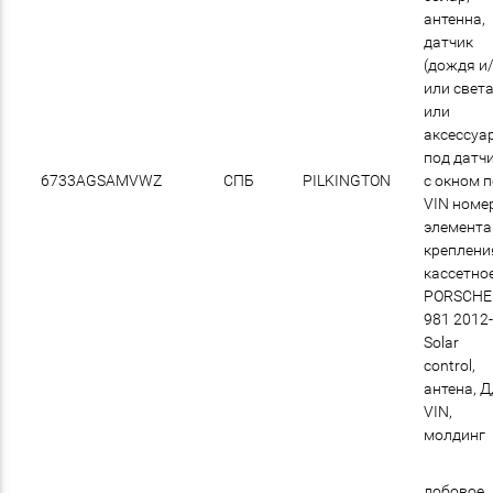
антенна,
датчик
(дождя и
или света
или
аксессуа
под датчи
6733AGSAMVWZ
СПБ
PILKINGTON
с окном 
VIN номер
элемент
креплени
кассетно
PORSCHE
981 2012
Solar
control,
антена, Д
VIN,
молдинг
лобовое