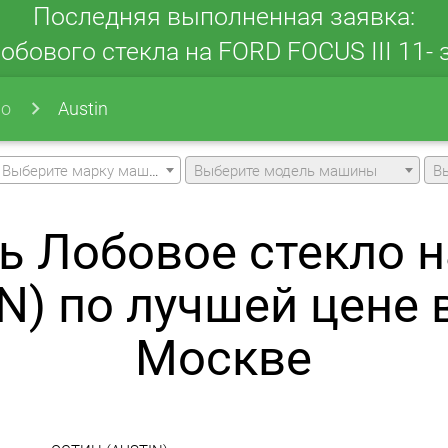
Последняя выполненная заявка:
обового стекла на FORD FOCUS III 11- з
ло
Austin
Выберите марку машины
Выберите модель машины
В
ь Лобовое стекло 
N) по лучшей цене 
Москве