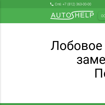
local_phone
Спб:
+7 (812) 363-00-00
О
Лобовое 
заме
П