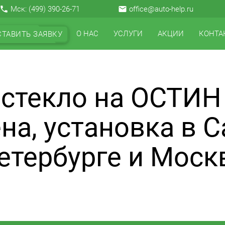
local_phone
Мск:
(499) 390-26-71
email
office@auto-help.ru
О НАС
УСЛУГИ
АКЦИИ
КОНТА
СТАВИТЬ ЗАЯВКУ
стекло на ОСТИН
на, установка в С
етербурге и Моск