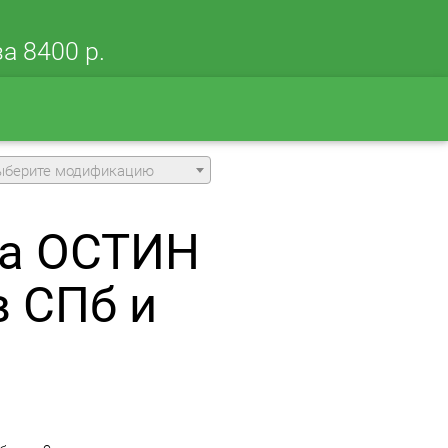
а 8400 р.
ыберите модификацию
на ОСТИН
в СПб и