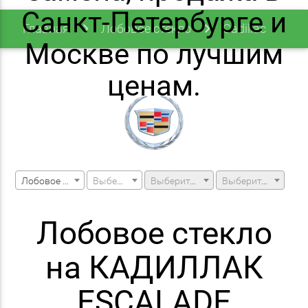
Санкт-Петербурге и
Главная
Лобовое стекло
Cadillac
Москве по лучшим
Escalade
ценам.
Лобовое стекло
Выберите марку машины
Выберите модель машины
Выберите модификацию
Лобовое стекло
на КАДИЛЛАК
ESCALADE