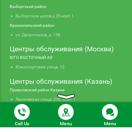
Выборгский район
Выборгское шоссе д 35 корп 1
Красносельский район
ул. Десантников, д. 13В
Центры обслуживания (Москва)
ЮГО-ВОСТОЧНЫЙ АО
Южнопортовая улица, 13
Центры обслуживания (Казань)
Приволжский район Казани
Техническая улица, 23Е, корп. 1
Продолжая использовать наш сайт, вы даете
Подтверждаю
согласие на обработку файлов cookie,
© 2026 Autohelp. Все права защищены. Информация,
которые обеспечивают правильную работу сайта.
Подробнее
Call Us
Menu
Menu