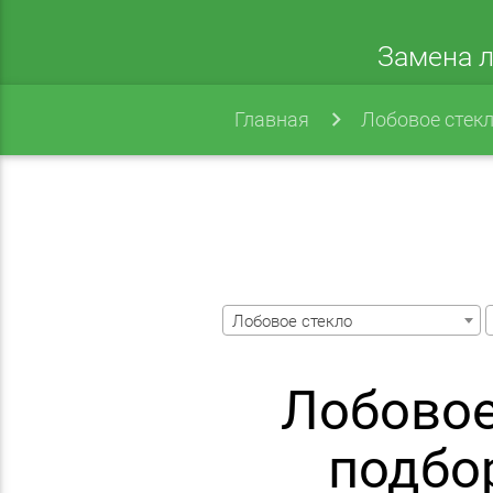
Замена л
Главная
Лобовое стек
Лобовое стекло
Лобовое
подбо