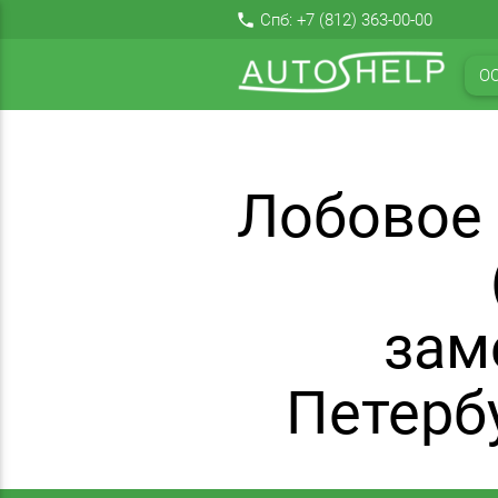
local_phone
Спб:
+7 (812) 363-00-00
О
Лобовое
зам
Петерб