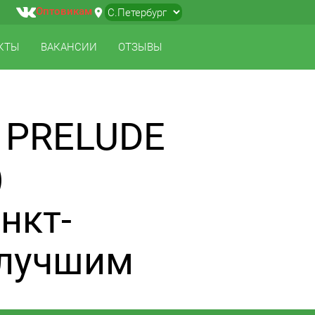
Оптовикам
location_on
▼
КТЫ
ВАКАНСИИ
ОТЗЫВЫ
 PRELUDE
)
нкт-
 лучшим