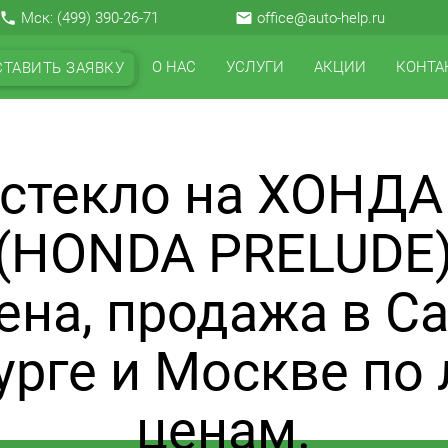
local_phone
Мск:
(499) 390-26-71
email
office@auto-help.ru
О НАС
УСЛУГИ
АКЦИИ
КОНТА
СТАВИТЬ ЗАЯВКУ
 стекло на ХОНДА
(HONDA PRELUDE
ена, продажа в Са
урге и Москве по
ценам.