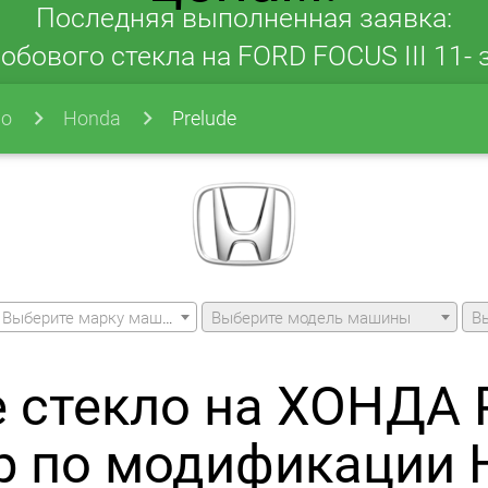
Последняя выполненная заявка:
обового стекла на FORD FOCUS III 11- з
ло
Honda
Prelude
Выберите марку машины
Выберите модель машины
В
 стекло на ХОНДА
р по модификации