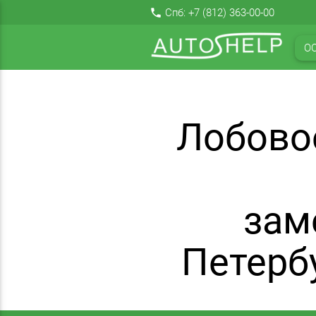
local_phone
Спб:
+7 (812) 363-00-00
О
Лобово
зам
Петерб