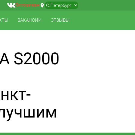
Оптовикам
location_on
▼
КТЫ
ВАКАНСИИ
ОТЗЫВЫ
А S2000
нкт-
 лучшим