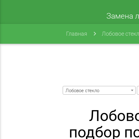
Замена л
Главная
Лобовое стек
Лобовое стекло
Лобово
подбор п