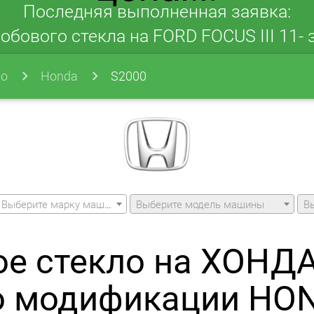
Последняя выполненная заявка:
обового стекла на FORD FOCUS III 11- з
ло
Honda
S2000
Выберите марку машины
Выберите модель машины
В
е стекло на ХОНД
о модификации HO