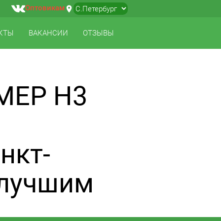
Оптовикам
location_on
▼
КТЫ
ВАКАНСИИ
ОТЗЫВЫ
МЕР H3
нкт-
 лучшим