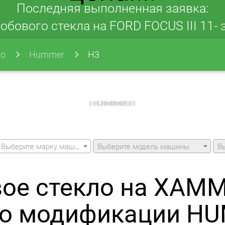
Последняя выполненная заявка:
обового стекла на FORD FOCUS III 11- з
ло
Hummer
H3
Выберите марку машины
Выберите модель машины
В
ое стекло на ХАМ
по модификации H