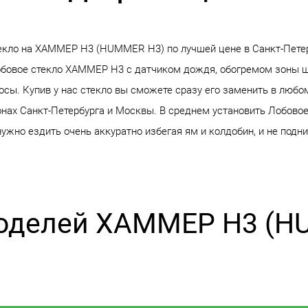
екло на ХАММЕР H3 (HUMMER H3) по лучшей цене в Санкт-Пете
обовое стекло ХАММЕР H3 с датчиком дождя, обогремом зоны щ
осы. Купив у нас стекло вы сможете сразу его заменить в любо
онах Санкт-Петербурга и Москвы. В среднем установить Лобово
нужно ездить очень аккуратно избегая ям и колдобин, и не под
моделей ХАММЕР H3 (H