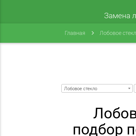
Замена л
Главная
Лобовое стек
Лобовое стекло
Лобов
подбор 