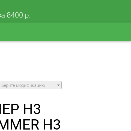
а 8400 р.
ыберите модификацию
МЕР H3
UMMER H3