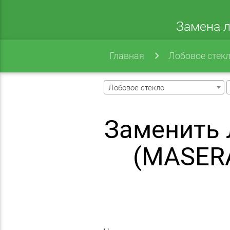
Замена л
Главная
Лобовое стек
Лобовое стекло
Заменить 
(MASERA