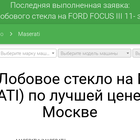
Последняя выполненная заявка:
обового стекла на FORD FOCUS III 11- з
ло
Maserati
Выберите марку машины
Выберите модель машины
В
Лобовое стекло н
TI) по лучшей цене
Москве