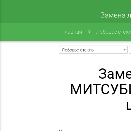
Замена л
Главная
Лобовое стек
Лобовое стекло
Заме
МИТСУБИ