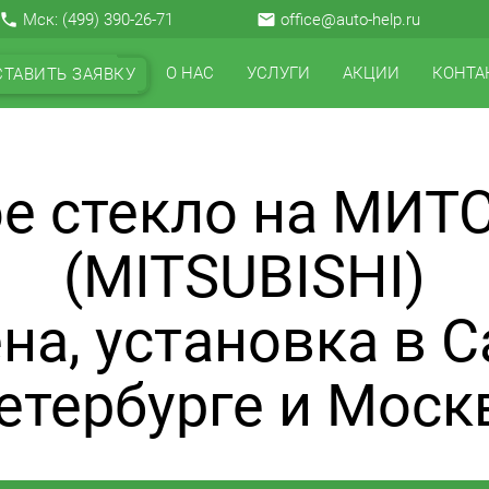
local_phone
Мск:
(499) 390-26-71
email
office@auto-help.ru
О НАС
УСЛУГИ
АКЦИИ
КОНТА
СТАВИТЬ ЗАЯВКУ
е стекло на МИ
(MITSUBISHI)
на, установка в С
етербурге и Моск