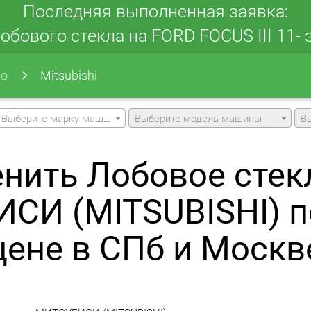
Последняя выполненная заявка:
обового стекла на FORD FOCUS III 11- з
ло
Mitsubishi
Выберите марку машины
Выберите модель машины
В
нить Лобовое стек
СИ (MITSUBISHI) п
цене в СПб и Москв