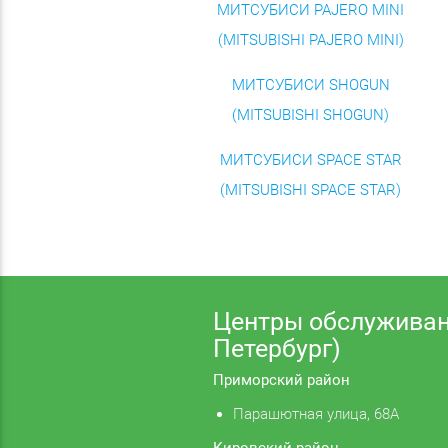
МИТСУБИСИ PAJERO MINI
(MITSUBISHI PAJERO MINI)
МИТСУБИСИ SHOGUN
(MITSUBISHI SHOGUN)
МИТСУБИСИ SPACE STAR
(MITSUBISHI SPACE STAR)
Центры обслуживан
Петербург)
Приморский район
Парашютная улица, 68А