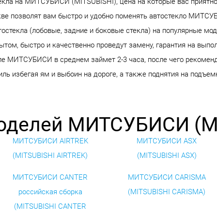
кла на МИТСУБИСИ (MITSUBISHI), цена на которые вас приятно 
скве позволят вам быстро и удобно поменять автостекло МИТС
тостекла (лобовые, задние и боковые стекла) на популярные мо
том, быстро и качественно проведут замену, гарантия на выпол
ле МИТСУБИСИ в среднем займет 2-3 часа, после чего рекоменду
ль избегая ям и выбоин на дороге, а также поднятия на подъем
оделей МИТСУБИСИ (M
МИТСУБИСИ AIRTREK
МИТСУБИСИ ASX
(MITSUBISHI AIRTREK)
(MITSUBISHI ASX)
МИТСУБИСИ CANTER
МИТСУБИСИ CARISMA
российская сборка
(MITSUBISHI CARISMA)
(MITSUBISHI CANTER