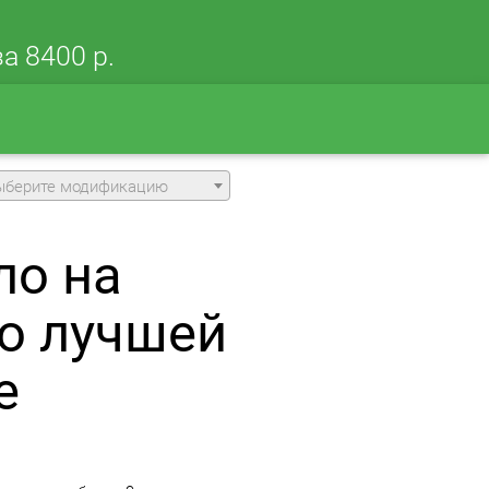
а 8400 р.
ыберите модификацию
ло на
о лучшей
е